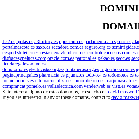
DOMINI
DOMAI
122.es
5jotas.es
a3factory.es
oposicion.es
parlament-cat.es
seoc.es
ala
portalmascota.es
saxo.es
secadora.com.es
seguro.org.es
semirrigidas.e
cesped.sintetico.es
cestasdenavidad.com.es
controldeaccesos.com.es
c
disfracesypelucas.com
oracle.com.es
patronal.es
pekao.es
seoc.es
seo
tiendaregalosonline.es
donplomo.es
electricistas.org.es
fontaneros.org.es
frigorifico.com.es
g
paginaprincipal.es
pharmacia.es
pijama.es
todo4x4.es
todomotos.es
to
incineradoras.es
internacionalizar.es
jamonibérico.es
maquinascafe.es
comprar.cat
pomelo.es
vallaelectrica.com
venderweb.es
vistt.es
votas.
Si te interesa alguno de estos dominios, te escucho en
david.maxwell
If you are interested in any of these domains, contact to
david.maxwel