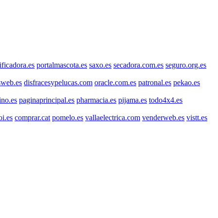
ificadora.es
portalmascota.es
saxo.es
secadora.com.es
seguro.org.es
sweb.es
disfracesypelucas.com
oracle.com.es
patronal.es
pekao.es
ino.es
paginaprincipal.es
pharmacia.es
pijama.es
todo4x4.es
oi.es
comprar.cat
pomelo.es
vallaelectrica.com
venderweb.es
vistt.es